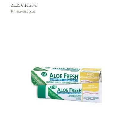
Precio
Precio de oferta
21,25 €
18,28 €
Primaveraplus