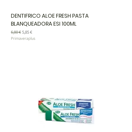
DENTIFRICO ALOE FRESH PASTA
BLANQUEADORA ESI 100ML
Precio
Precio de oferta
6,80 €
5,85 €
Primaveraplus