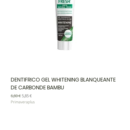
DENTIFRICO GEL WHITENING BLANQUEANTE
DE CARBONDE BAMBU
Precio
Precio de oferta
6,80 €
5,85 €
Primaveraplus