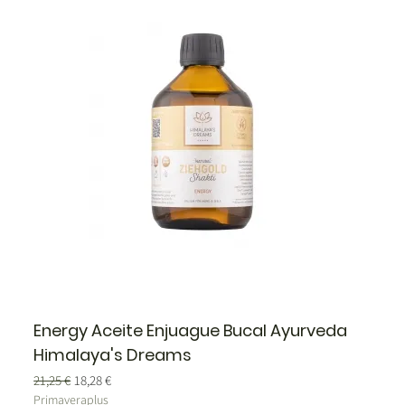
Energy Aceite Enjuague Bucal Ayurveda
Himalaya's Dreams
Precio
Precio de oferta
21,25 €
18,28 €
Primaveraplus