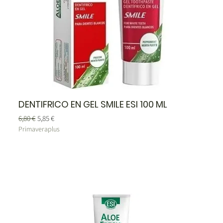
DENTIFRICO EN GEL SMILE ESI 100 ML
Precio
Precio de oferta
6,80 €
5,85 €
Primaveraplus