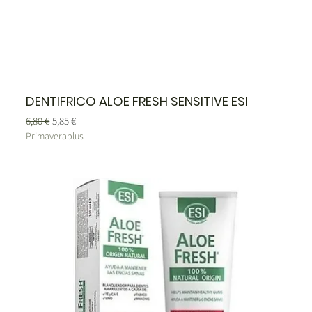
DENTIFRICO ALOE FRESH SENSITIVE ESI
Precio
Precio de oferta
6,80 €
5,85 €
Primaveraplus