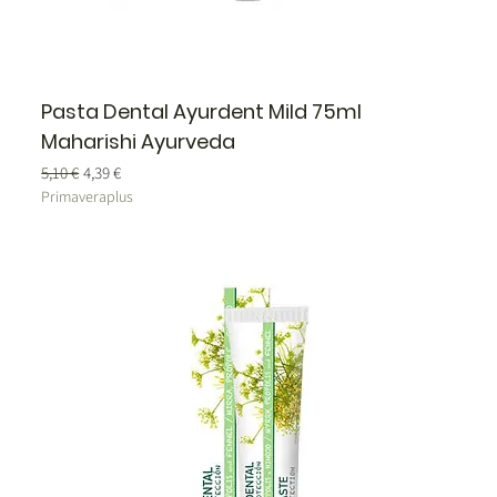
Pasta Dental Ayurdent Mild 75ml
Maharishi Ayurveda
Precio
Precio de oferta
5,10 €
4,39 €
Primaveraplus