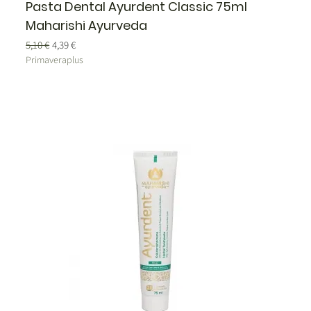
Pasta Dental Ayurdent Classic 75ml
Maharishi Ayurveda
Precio
Precio de oferta
5,10 €
4,39 €
Primaveraplus