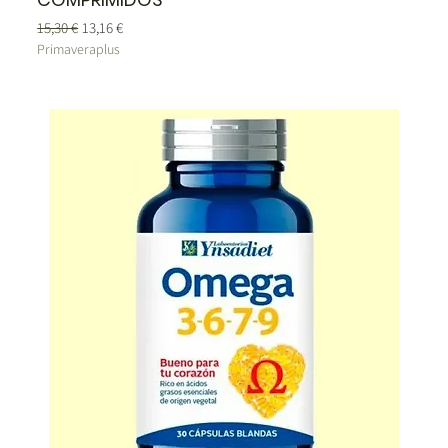
Precio
Precio de oferta
15,30 €
13,16 €
Primaveraplus