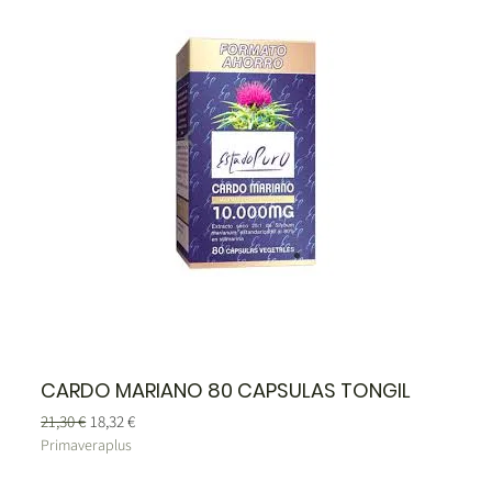
CARDO MARIANO 80 CAPSULAS TONGIL
Precio
Precio de oferta
21,30 €
18,32 €
Primaveraplus