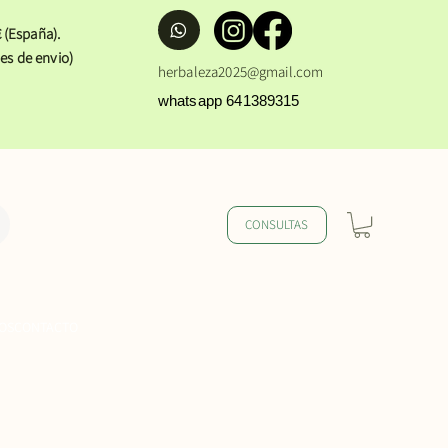
 (España).
es de envio)
herbaleza2025@gmail.com
whatsapp 641389315
CONSULTAS
OS
CONTACTO