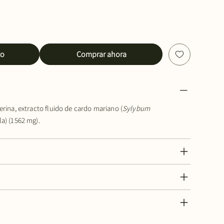
to
Comprar ahora
rina, extracto fluido de cardo mariano (
Sylybum
la) (1562 mg).