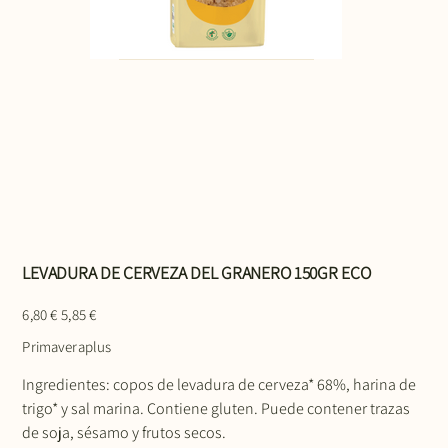
LEVADURA DE CERVEZA DEL GRANERO 150GR ECO
Precio
Precio
6,80 €
5,85 €
original
de
oferta
Primaveraplus
Ingredientes: copos de levadura de cerveza* 68%, harina de
trigo* y sal marina. Contiene gluten. Puede contener trazas
de soja, sésamo y frutos secos.