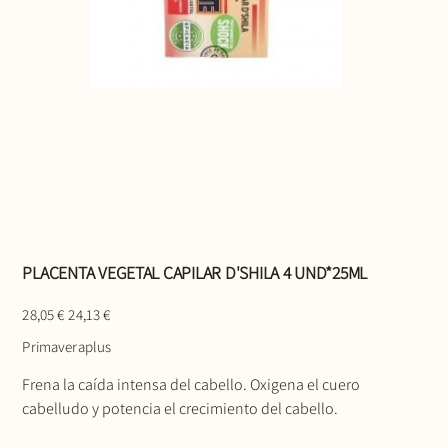
PLACENTA VEGETAL CAPILAR D'SHILA 4 UND*25ML
Precio
Precio
28,05 €
24,13 €
original
de
oferta
Primaveraplus
Frena la caída intensa del cabello. Oxigena el cuero
cabelludo y potencia el crecimiento del cabello.