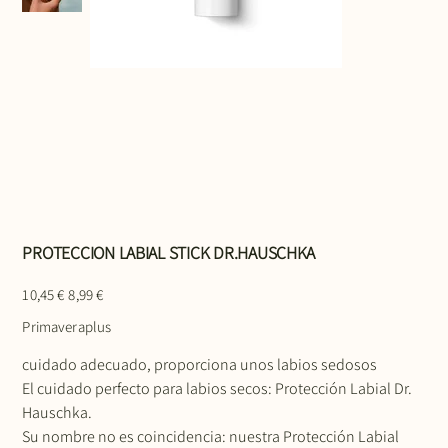
PROTECCION LABIAL STICK DR.HAUSCHKA
Precio
Precio
10,45 €
8,99 €
original
de
oferta
Primaveraplus
cuidado adecuado, proporciona unos labios sedosos
El cuidado perfecto para labios secos: Protección Labial Dr.
Hauschka.
Su nombre no es coincidencia: nuestra Protección Labial