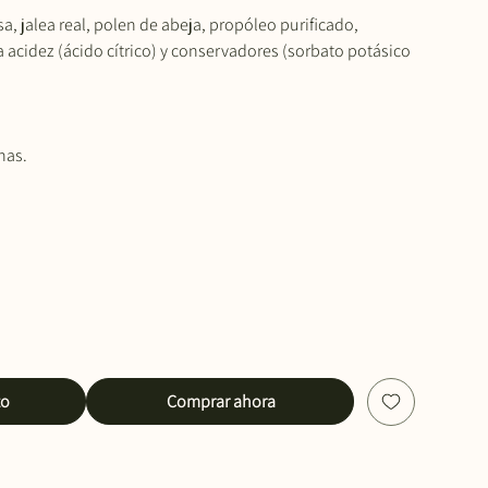
a, jalea real, polen de abeja, propóleo purificado,
la acidez (ácido cítrico) y conservadores (sorbato potásico
nas.
to
Comprar ahora