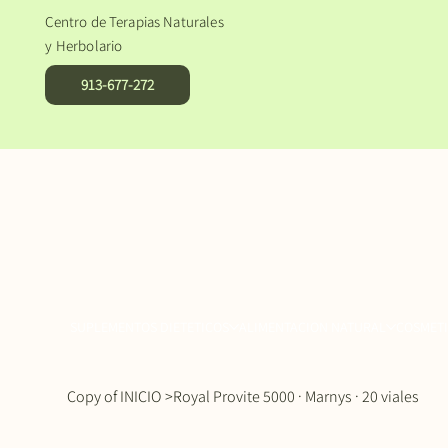
Centro de Terapias Naturales
y Herbolario
913-677-272
SUPLEMENTOS DIETETICOS
ALIMENTACION NATURAL
COSMETI
Copy of INICIO
>
Royal Provite 5000 · Marnys · 20 viales