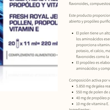
flavonoides, compuestos
Este producto proporcion
abierto y propóleo purifi
El polen tiene un al
los aminoácidos esen
proporciona vitamina
potasio, el calcio, 
flavonoides como la 
El propóleo es elabor
aminoácidos y compu
Composición activa por vi
5.850 mg de jalea rea
550 mg de polen de a
40 mg de propóleo pu
10 mg de vitamina E.
Ingredientes: