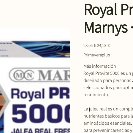
Royal Pr
Marnys ·
Precio
Precio
28,05 €
24,13 €
original
de
oferta
Primaveraplus
Más información
Royal Provite 5000 es un
diseñado para personas a
seleccionados para optim
rendimiento.
La jalea real es un comp
nutrientes básicos para l
aminoácidos esenciales,
para prevenir carencias y