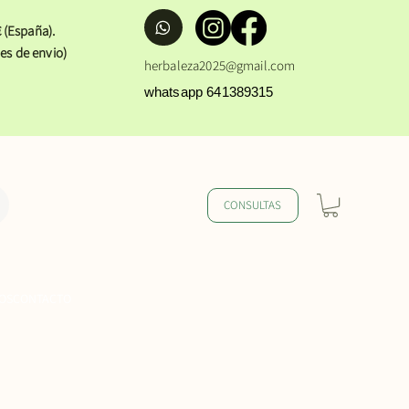
 (España).
es de envio)
herbaleza2025@gmail.com
whatsapp 641389315
CONSULTAS
OS
CONTACTO