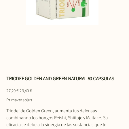
TRIODEF GOLDEN AND GREEN NATURAL 60 CAPSULAS
Precio
Precio
27,20 €
23,40 €
original
de
oferta
Primaveraplus
Triodef de Golden Green, aumenta tus defensas
combinando los hongos Reishi, Shiitaje y Maitake. Su
eficacia se debe a la sinergia de las sustancias que lo