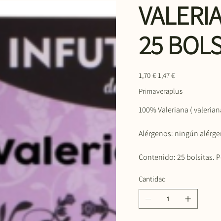
VALERI
25 BOLS
Precio
Precio
1,70 €
1,47 €
original
de
oferta
Primaveraplus
100% Valeriana ( valeriana 
Alérgenos: ningún alérge
Contenido: 25 bolsitas. Pe
Cantidad