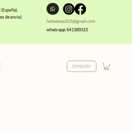
 (España).
es de envio)
herbaleza2025@gmail.com
whatsapp 641389315
CONSULTAS
OS
CONTACTO