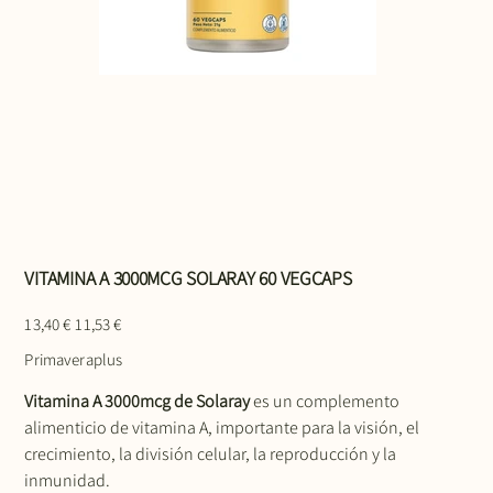
VITAMINA A 3000MCG SOLARAY 60 VEGCAPS
Precio
Precio
13,40 €
11,53 €
original
de
oferta
Primaveraplus
Vitamina A 3000mcg de Solaray
es un complemento
alimenticio de vitamina A, importante para la visión, el
crecimiento, la división celular, la reproducción y la
inmunidad.